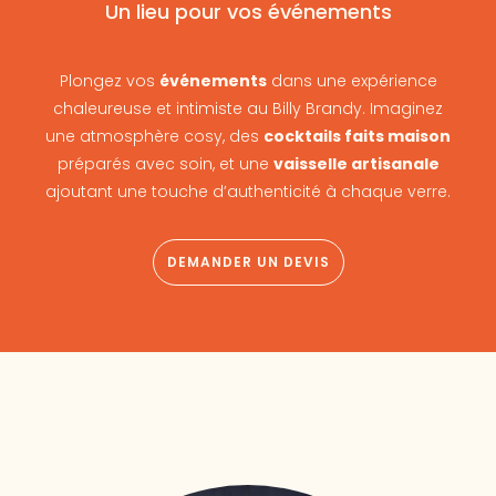
Un lieu pour vos événements
Plongez vos
événements
dans une expérience
chaleureuse et intimiste au Billy Brandy. Imaginez
une atmosphère cosy, des
cocktails faits maison
préparés avec soin, et une
vaisselle artisanale
ajoutant une touche d’authenticité à chaque verre.
DEMANDER UN DEVIS