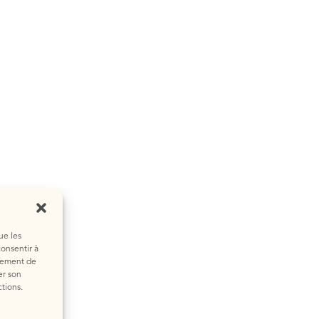
ue les
consentir à
rtement de
er son
ctions.